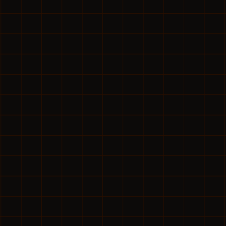
れる状
える会
OSの
業務・
築。試
売上3
「仕組
再現性
TAT
自社の
け、業