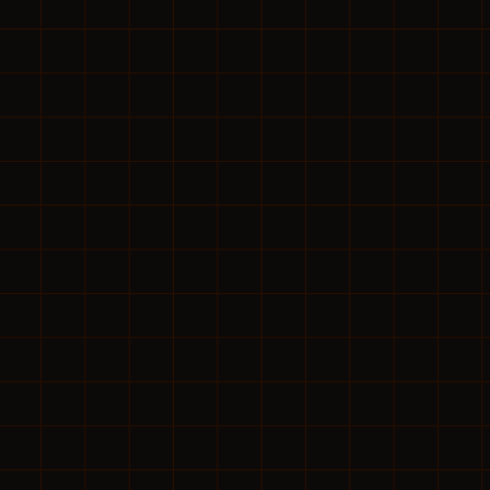
態が続いた。業界全体を見渡しても、同じ悩みを抱
社ばかりだった。
概念を自社に実装
教育・評価・データの4つを連動させる仕組みを構
行錯誤を繰り返す。
倍・離職率激減を達成
み」が機能し、誰が来ても成果が出る組織へ変貌。
を証明した。
SUJINとして業界へ
成功体験をプロダクト化。710社超の不動産会社に届
界全体の底上げへ。