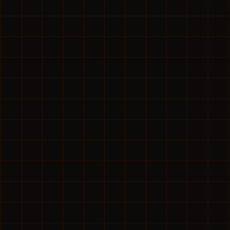
人材
エース